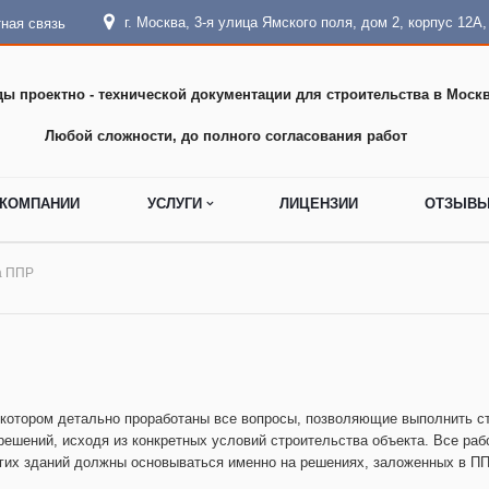
г. Москва, 3-я улица Ямского поля, дом 2, корпус 12А
ная связь
ды проектно - технической документации для строительства в Москв
Любой сложности, до полного согласования работ
 КОМПАНИИ
УСЛУГИ
ЛИЦЕНЗИИ
ОТЗЫВ
а ППР
 в котором детально проработаны все вопросы, позволяющие выполнить 
решений, исходя из конкретных условий строительства объекта. Все ра
угих зданий должны основываться именно на решениях, заложенных в 