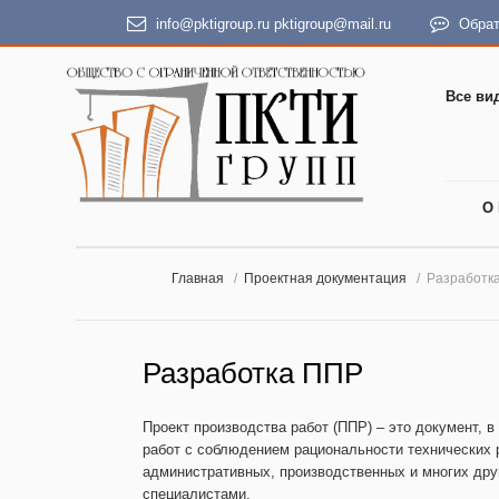
info@pktigroup.ru
pktigroup@mail.ru
Обрат
Все ви
О
Главная
Проектная документация
Разработк
Разработка ППР
Проект производства работ (ППР) – это документ,
работ с соблюдением рациональности технических 
административных, производственных и многих др
специалистами.