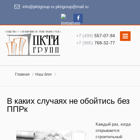
info@pktigroup.ru
pktigroup@mail.ru
+7 (499)
557-07-94
+7 (985)
768-32-77
Главная
Наш блог
В каких случаях не обойтись без
ППРк
Каждый раз, когда
открывается
строительный