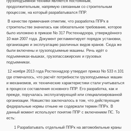
грузоподъемной техники является постоянным,
продолжительным, напрямую связанным со строительным
процессом, на который разрабатывался ППР.
В качестве примечания отметим, что разработка ППРк в
строительстве значилась как обязательное требование, которое
было изложено в приказе No 317 Ростехнадзора, утверждённого
10 мая 2007 года. Документ регламентирует порядок установки,
организацию и эксплуатацию различных видов кранов. Сюда же
были включены и грузоподъемные машины. Речь идёт о
подъемниках-вышках, грузопассажирских и грузовых
подъемниках.
12 ноября 2013 года Ростехнадзор утвердил приказ No 533 п.101
где отмечалось, что расчёт потребности грузоподъемных машин
и механизмов, их технические характеристики стали учитываться
в процессе составления основного ППР. Его разработка, как и
прежде, поручалась эксплуатирующей или специализированной
организации. Новшество заключалось в том, что действующие
федеральные нормы отныне не содержали термин ППРк. В
данный момент используют понятие ППР с включением ПС. То
есть:
Разрабатывать отдельный ППРк на автомобильные краны